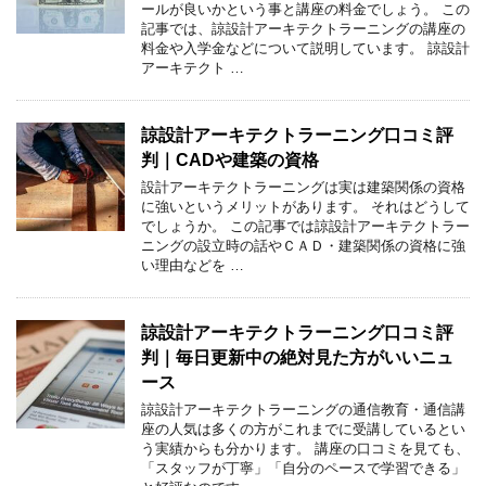
ールが良いかという事と講座の料金でしょう。 この
記事では、諒設計アーキテクトラーニングの講座の
料金や入学金などについて説明しています。 諒設計
アーキテクト …
諒設計アーキテクトラーニング口コミ評
判｜CADや建築の資格
設計アーキテクトラーニングは実は建築関係の資格
に強いというメリットがあります。 それはどうして
でしょうか。 この記事では諒設計アーキテクトラー
ニングの設立時の話やＣＡＤ・建築関係の資格に強
い理由などを …
諒設計アーキテクトラーニング口コミ評
判｜毎日更新中の絶対見た方がいいニュ
ース
諒設計アーキテクトラーニングの通信教育・通信講
座の人気は多くの方がこれまでに受講しているとい
う実績からも分かります。 講座の口コミを見ても、
「スタッフが丁寧」「自分のペースで学習できる」