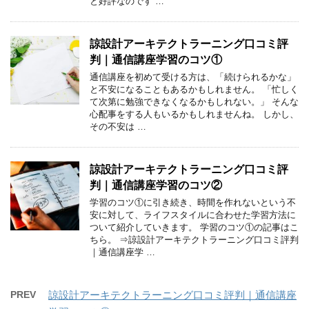
と好評なのです …
諒設計アーキテクトラーニング口コミ評
判｜通信講座学習のコツ①
通信講座を初めて受ける方は、「続けられるかな」
と不安になることもあるかもしれません。 「忙しく
て次第に勉強できなくなるかもしれない。」 そんな
心配事をする人もいるかもしれませんね。 しかし、
その不安は …
諒設計アーキテクトラーニング口コミ評
判｜通信講座学習のコツ②
学習のコツ①に引き続き、時間を作れないという不
安に対して、ライフスタイルに合わせた学習方法に
ついて紹介していきます。 学習のコツ①の記事はこ
ちら。 ⇒諒設計アーキテクトラーニング口コミ評判
｜通信講座学 …
PREV
諒設計アーキテクトラーニング口コミ評判｜通信講座