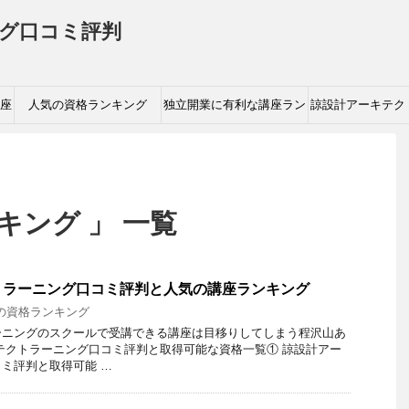
グ口コミ評判
座
人気の資格ランキング
独立開業に有利な講座ラン
諒設計アーキテク
キング
ングがお勧めさ
キング 」 一覧
トラーニング口コミ評判と人気の講座ランキング
の資格ランキング
ーニングのスクールで受講できる講座は目移りしてしまう程沢山あ
テクトラーニング口コミ評判と取得可能な資格一覧① 諒設計アー
ミ評判と取得可能 …